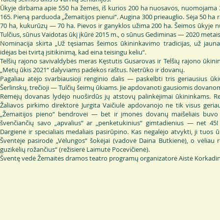
Ūkyje dirbama apie 550 ha žemės, iš kurios 200 ha nuosavos, nuomojama 35
165. Pieną parduoda „Žemaitijos pienui“. Augina 300 prieauglio. Sėja 50 ha 
70 ha, kukurūzų — 70 ha. Pievos ir ganyklos užima 200 ha. Šeimos ūkyje
Tulčius, sūnus Vaidotas ūkį įkūrė 2015 m., o sūnus Gediminas — 2020 metais
Nominacija skirta „Už tęsiamas šeimos ūkininkavimo tradicijas, už jauna
idėjas bei tvirtą įsitikinimą, kad eina teisingu keliu“.
Telšių rajono savivaldybės meras Kęstutis Gusarovas ir Telšių rajono ūkini
„Metų ūkis 2021“ dalyviams padėkos raštus. Netrūko ir dovanų.
Pagaliau atėjo svarbiausioji renginio dalis — paskelbti tris geriausius ūk
Šerlinskų, trečioji — Tulčių šeimų ūkiams. Jie apdovanoti gausiomis dovanom
Rėmėjų dovanas lydėjo nuoširdūs jų atstovų palinkėjimai ūkininkams. Reng
Žaliavos pirkimo direktorė Jurgita Vaičiulė apdovanojo ne tik visus geria
„Žemaitijos pieno“ bendrovei — bet ir įmonės dovanų maišeliais buvo 
švenčiančių savo „apvalius“ ar „penketukinius“ gimtadienius — net 45! 
Dargienė ir specialiais medaliais pasirūpino. Kas negalėjo atvykti, ji tu
Šventėje pasirodė „Vėlungos“ šokėjai (vadovė Daina Butkienė), o vėliau re
guzikėlių rožančius“ (režisierė Laimutė Pocevičienė).
Šventę vedė Žemaitės dramos teatro programų organizatorė Aistė Korkadin