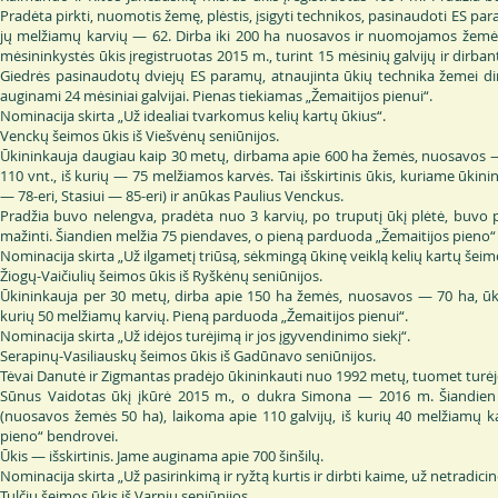
Pradėta pirkti, nuomotis žemę, plėstis, įsigyti technikos, pasinaudoti ES par
jų melžiamų karvių — 62. Dirba iki 200 ha nuosavos ir nuomojamos žemės
mėsininkystės ūkis įregistruotas 2015 m., turint 15 mėsinių galvijų ir di
Giedrės pasinaudotų dviejų ES paramų, atnaujinta ūkių technika žemei dir
auginami 24 mėsiniai galvijai. Pienas tiekiamas „Žemaitijos pienui“.
Nominacija skirta „Už idealiai tvarkomus kelių kartų ūkius“.
Venckų šeimos ūkis iš Viešvėnų seniūnijos.
Ūkininkauja daugiau kaip 30 metų, dirbama apie 600 ha žemės, nuosavos — 
110 vnt., iš kurių — 75 melžiamos karvės. Tai išskirtinis ūkis, kuriame ūkinin
— 78-eri, Stasiui — 85-eri) ir anūkas Paulius Venckus.
Pradžia buvo nelengva, pradėta nuo 3 karvių, po truputį ūkį plėtė, buvo p
mažinti. Šiandien melžia 75 piendaves, o pieną parduoda „Žemaitijos pieno“
Nominacija skirta „Už ilgametį triūsą, sėkmingą ūkinę veiklą kelių kartų šeimo
Žiogų-Vaičiulių šeimos ūkis iš Ryškėnų seniūnijos.
Ūkininkauja per 30 metų, dirba apie 150 ha žemės, nuosavos — 70 ha, ūkis 
kurių 50 melžiamų karvių. Pieną parduoda „Žemaitijos pienui“.
Nominacija skirta „Už idėjos turėjimą ir jos įgyvendinimo siekį“.
Serapinų-Vasiliauskų šeimos ūkis iš Gadūnavo seniūnijos.
Tėvai Danutė ir Zigmantas pradėjo ūkininkauti nuo 1992 metų, tuomet turėjo
Sūnus Vaidotas ūkį įkūrė 2015 m., o dukra Simona — 2016 m. Šiandie
(nuosavos žemės 50 ha), laikoma apie 110 galvijų, iš kurių 40 melžiamų k
pieno“ bendrovei.
Ūkis — išskirtinis. Jame auginama apie 700 šinšilų.
Nominacija skirta „Už pasirinkimą ir ryžtą kurtis ir dirbti kaime, už netradi
Tulčių šeimos ūkis iš Varnių seniūnijos.