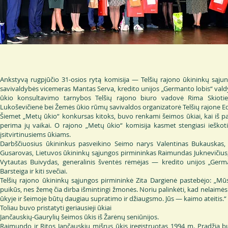
Ankstyvą rugpjūčio 31-osios rytą komisija — Telšių rajono ūkininkų sąjun
savivaldybės vicemeras Mantas Serva, kredito unijos „Germanto lobis“ val
ūkio konsultavimo tarnybos Telšių rajono biuro vadovė Rima Skiotie
Lukoševičienė bei Žemės ūkio rūmų savivaldos organizatorė Telšių rajone Edit
Šiemet „Metų ūkio“ konkursas kitoks, buvo renkami šeimos ūkiai, kai iš p
perima jų vaikai. O rajono „Metų ūkio“ komisija kasmet stengiasi ieškoti
įsitvirtinusiems ūkiams.
Darbščiuosius ūkininkus pasveikino Seimo narys Valentinas Bukauskas, 
Gusarovas, Lietuvos ūkininkų sąjungos pirmininkas Raimundas Juknevičius
Vytautas Buivydas, generalinis šventės rėmėjas — kredito unijos „Germ
Barsteiga ir kiti svečiai.
Telšių rajono ūkininkų sąjungos pirmininkė Zita Dargienė pastebėjo: „Mūsų
puikūs, nes žemę čia dirba išmintingi žmonės. Noriu palinkėti, kad nelaimė
ūkyje ir šeimoje būtų daugiau supratimo ir džiaugsmo. Jūs — kaimo ateitis.“
Toliau buvo pristatyti geriausieji ūkiai
Jančauskių-Gaurylių šeimos ūkis iš Žarėnų seniūnijos.
Raimundo ir Ritos Jančauskių mišrus ūkis įregistruotas 1994 m. Pradžia 