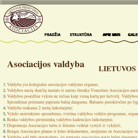
PRADŽIA
PRADŽIA
PRADŽIA
PRADŽIA
PRADŽIA
STRUKTŪRA
STRUKTŪRA
STRUKTŪRA
STRUKTŪRA
STRUKTŪRA
APIE MUS
APIE MUS
APIE MUS
APIE MUS
APIE MUS
GALE
GALE
GALE
GALE
GALE
Asociacijos valdyba
LIETUVOS 
Valdyba yra kolegialus asociacijos valdymo organas;
Valdybos narių skaičių nustato ir narius išrenka Visuotinis Asociacijos nari
Valdybos posėdžiai vyksta ne rečiau kaip vieną kartą per ketvirtį. Valdybos
Sprendimai priimami paprasta balsų dauguma. Balsams pasiskirsčius po lyg
Valdyba renkama 2 metų laikotarpiui;
Vykdo susirinkimo sprendimus, tvirtina valdybos veiklos programas, organ
Renka valdybos pirmininką valdybos kadencijos laikotarpiui;
Disponuoja Asociacijos turtu ir lėšomis veiklai vystyti ir vykdyti;
Rengia Asociacijos planus ir kitus dokumentus, susijusius su Asociacijos ve
Valdyba gali būti atstatydinta, jei paprasta asociacijos narių balsų dauguma