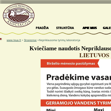
PRADŽIA
PRADŽIA
PRADŽIA
PRADŽIA
PRADŽIA
STRUKTŪRA
STRUKTŪRA
STRUKTŪRA
STRUKTŪRA
STRUKTŪRA
APIE MUS
APIE MUS
APIE MUS
APIE MUS
APIE MUS
GALE
GALE
GALE
GALE
GALE
www.lpua.lt
>
Straipsniai
>Nepriklausoma tyrimų laboratorija
Kviečiame naudotis Nepriklaus
LIETUVOS 