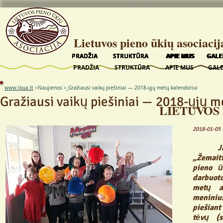
Lietuvos pieno ūkių asociacij
PRADŽIA
PRADŽIA
PRADŽIA
PRADŽIA
PRADŽIA
STRUKTŪRA
STRUKTŪRA
STRUKTŪRA
STRUKTŪRA
STRUKTŪRA
APIE MUS
APIE MUS
APIE MUS
APIE MUS
APIE MUS
GALE
GALE
GALE
GALE
GALE
PRADŽIA
STRUKTŪRA
APIE MUS
GALE
www.lpua.lt
>
Naujienos >
Gražiausi vaikų piešiniai — 2018-ųjų metų kalendoriui
Gražiausi vaikų piešiniai — 2018-ųjų m
LIETUVOS 
2018-01-05
Jau nu
„Žemait
pieno ū
darbuot
metų am
meniniu
piešian
tėvų (s