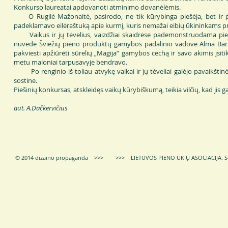
Konkurso laureatai apdovanoti atminimo dovanėlėmis.
O Rugilė Mažonaitė, pasirodo, ne tik kūrybinga piešėja, bet ir pu
padeklamavo eilėraštuką apie kurmį, kuris nemažai eibių ūkininkams pr
Vaikus ir jų tėvelius, vaizdžiai skaidrėse pademonstruodama pieno k
nuvedė Šviežių pieno produktų gamybos padalinio vadovė Alma Bartk
pakviesti apžiūrėti sūrelių „Magija“ gamybos cechą ir savo akimis įsiti
metu maloniai tarpusavyje bendravo.
Po renginio iš toliau atvykę vaikai ir jų tėveliai galėjo pavaikštinėti
sostine.
Piešinių konkursas, atskleidęs vaikų kūrybiškumą, teikia vilčių, kad jis ga
aut. A.Dačkervičius
© 2014 dizaino propaganda >>> >>> LIETUVOS PIENO ŪKIŲ ASOCIACIJA.
S