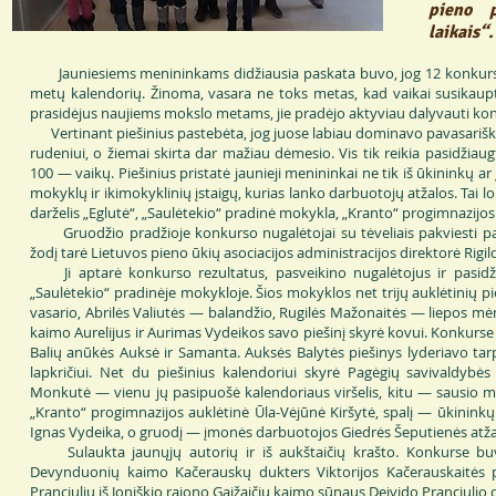
pieno 
laikais“.
Jauniesiems menininkams didžiausia paskata buvo, jog 12 konkurso n
metų kalendorių. Žinoma, vasara ne toks metas, kad vaikai susikauptų 
prasidėjus naujiems mokslo metams, jie pradėjo aktyviau dalyvauti ko
Vertinant piešinius pastebėta, jog juose labiau dominavo pavasariškos
rudeniui, o žiemai skirta dar mažiau dėmesio. Vis tik reikia pasidži
100 — vaikų. Piešinius pristatė jaunieji menininkai ne tik iš ūkininkų a
mokyklų ir ikimokyklinių įstaigų, kurias lanko darbuotojų atžalos. Tai lop
darželis „Eglutė“, „Saulėtekio“ pradinė mokykla, „Kranto“ progimnazijos 1
Gruodžio pradžioje konkurso nugalėtojai su tėveliais pakviesti pasi
žodį tarė Lietuvos pieno ūkių asociacijos administracijos direktorė Rigi
Ji aptarė konkurso rezultatus, pasveikino nugalėtojus ir pasidž
„Saulėtekio“ pradinėje mokykloje. Šios mokyklos net trijų auklėtinių p
vasario, Abrilės Valiutės — balandžio, Rugilės Mažonaitės — liepos mė
kaimo Aurelijus ir Aurimas Vydeikos savo piešinį skyrė kovui. Konkurse
Balių anūkės Auksė ir Samanta. Auksės Balytės piešinys lyderiavo tarp 
lapkričiui. Net du piešinius kalendoriui skyrė Pagėgių savivaldyb
Monkutė — vienu jų pasipuošė kalendoriaus viršelis, kitu — sausio mė
„Kranto“ progimnazijos auklėtinė Ūla-Vėjūnė Kiršytė, spalį — ūkinink
Ignas Vydeika, o gruodį — įmonės darbuotojos Giedrės Šeputienės atža
Sulaukta jaunųjų autorių ir iš aukštaičių krašto. Konkurse buv
Devynduonių kaimo Kačerauskų dukters Viktorijos Kačerauskaitės pi
Pranciulių iš Joniškio rajono Gaižaičių kaimo sūnaus Deivido Pranciulio 