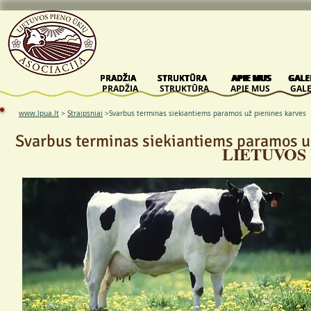
PRADŽIA
PRADŽIA
PRADŽIA
PRADŽIA
PRADŽIA
STRUKTŪRA
STRUKTŪRA
STRUKTŪRA
STRUKTŪRA
STRUKTŪRA
APIE MUS
APIE MUS
APIE MUS
APIE MUS
APIE MUS
GALE
GALE
GALE
GALE
GALE
PRADŽIA
STRUKTŪRA
APIE MUS
GALE
www.lpua.lt
>
Straipsniai
>Svarbus terminas siekiantiems paramos už pienines karves
Svarbus terminas siekiantiems paramos u
LIETUVOS 