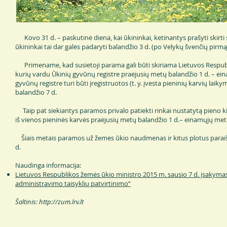
Kovo 31 d. – paskutinė diena, kai ūkininkai, ketinantys prašyti skirti 
ūkininkai tai dar galės padaryti balandžio 3 d. (po Velykų švenčių pirmą
Primename, kad susietoji parama gali būti skiriama Lietuvos Respubli
kurių vardu Ūkinių gyvūnų registre praėjusių metų balandžio 1 d. – ei
gyvūnų registre turi būti įregistruotos (t. y. įvesta pieninių karvių la
balandžio 7 d.
Taip pat siekiantys paramos privalo patiekti rinkai nustatytą pieno kiek
iš vienos pieninės karvės praėjusių metų balandžio 1 d.– einamųjų metų
Šiais metais paramos už žemės ūkio naudmenas ir kitus plotus paraiškos
d.
Naudinga informacija:
Lietuvos Respublikos žemės ūkio ministro 2015 m. sausio 7 d. įsakyma
administravimo taisyklių patvirtinimo“
Šaltinis:
http://zum.lrv.lt