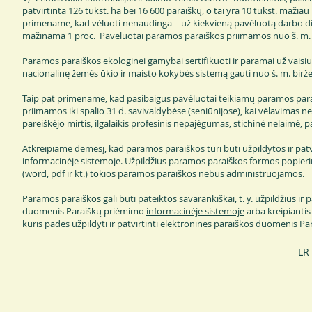
patvirtinta 126 tūkst. ha bei 16 600 paraiškų, o tai yra 10 tūkst. mažia
primename, kad vėluoti nenaudinga – už kiekvieną pavėluotą darbo di
mažinama 1 proc. Pavėluotai paramos paraiškos priimamos nuo š. m. birž
Paramos paraiškos ekologinei gamybai sertifikuoti ir paramai už vaisiu
nacionalinę žemės ūkio ir maisto kokybės sistemą gauti nuo š. m. birže
Taip pat primename, kad pasibaigus pavėluotai teikiamų paramos par
priimamos iki spalio 31 d. savivaldybėse (seniūnijose), kai vėlavimas ne
pareiškėjo mirtis, ilgalaikis profesinis nepajėgumas, stichinė nelaimė, pa
Atkreipiame dėmesį, kad paramos paraiškos turi būti užpildytos ir pat
informacinėje sistemoje. Užpildžius paramos paraiškos formos popier
(word, pdf ir kt.) tokios paramos paraiškos nebus administruojamos.
Paramos paraiškos gali būti pateiktos savarankiškai, t. y. užpildžius ir 
duomenis Paraiškų priėmimo
informacinėje sistemoje
arba kreipiantis
kuris padės užpildyti ir patvirtinti elektroninės paraiškos duomenis P
LR