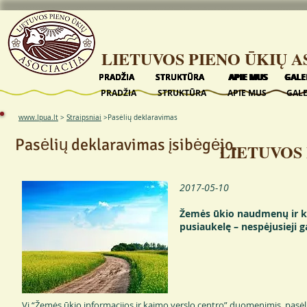
LIETUVOS PIENO ŪKIŲ A
PRADŽIA
PRADŽIA
PRADŽIA
PRADŽIA
PRADŽIA
STRUKTŪRA
STRUKTŪRA
STRUKTŪRA
STRUKTŪRA
STRUKTŪRA
APIE MUS
APIE MUS
APIE MUS
APIE MUS
APIE MUS
GALE
GALE
GALE
GALE
GALE
PRADŽIA
STRUKTŪRA
APIE MUS
GALE
www.lpua.lt
>
Straipsniai
>Pasėlių deklaravimas
Pasėlių deklaravimas įsibėgėjo.
LIETUVOS 
2017-05-10
Žemės ūkio naudmenų ir ki
pusiaukelę – nespėjusieji gal
Vį “Žemės ūkio informacijos ir kaimo verslo centro” duomenimis, pasėli