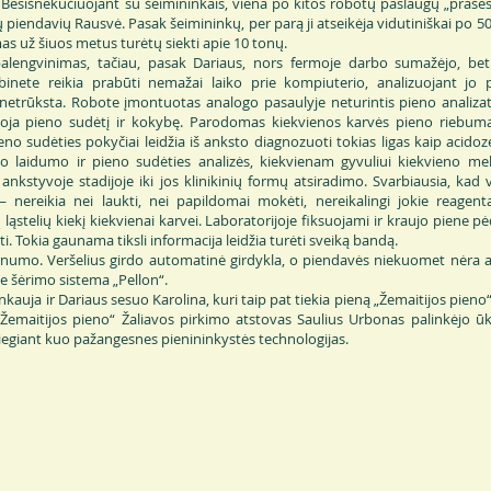
 Besišnekučiuojant su šeimininkais, viena po kitos robotų paslaugų „prašės
 piendavių Rausvė. Pasak šeimininkų, per parą ji atseikėja vidutiniškai po 50 
as už šiuos metus turėtų siekti apie 10 tonų.
palengvinimas, tačiau, pasak Dariaus, nors fermoje darbo sumažėjo, b
nete reikia prabūti nemažai laiko prie kompiuterio, analizuojant jo 
etrūksta. Robote įmontuotas analogo pasaulyje neturintis pieno analizato
oja pieno sudėtį ir kokybę. Parodomas kiekvienos karvės pieno riebum
ieno sudėties pokyčiai leidžia iš anksto diagnozuoti tokias ligas kaip acidoz
nio laidumo ir pieno sudėties analizės, kiekvienam gyvuliui kiekvieno m
ankstyvoje stadijoje iki jos klinikinių formų atsiradimo. Svarbiausia, kad v
 nereikia nei laukti, nei papildomai mokėti, nereikalingi jokie reagenta
 ląstelių kiekį kiekvienai karvei. Laboratorijoje fiksuojami ir kraujo piene p
. Tokia gaunama tiksli informacija leidžia turėti sveiką bandą.
rnumo. Veršelius girdo automatinė girdykla, o piendavės niekuomet nėra a
ne šėrimo sistema „Pellon“.
nkauja ir Dariaus sesuo Karolina, kuri taip pat tiekia pieną „Žemaitijos pieno
 „Žemaitijos pieno“ Žaliavos pirkimo atstovas Saulius Urbonas palinkėjo ū
diegiant kuo pažangesnes pienininkystės technologijas.