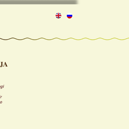
JA
gi
r
so