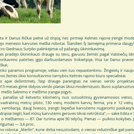
ita ir Darius Ričkai pelnė už drąsą, nes pirmieji Kelmės rajone įrengė mod
ėjo mėnesio karvutes melžia robotai. Šiandien šį laimėjimą primena daug
tro Giedriaus Surplio palinkėjimai už pažangų ūkininkavimą.
is pradėjo ūkininkauti drauge su tėvu, gavusiu žemės pagal Valstiečių ūk
ninkavimo patirties įgijo darbuodamasis Vokietijoje. Visa tai Dariui prave
škai.
inko paramos programoje, vėliau vien tuo nepasitenkino. Žingeidų ir naujo
tuvos žemės ūkio konsultavimo tarnybos Kelmės rajono biuro specialistai.
i apie dešimtmetį. Taip drauge parengtas ne vienas verslo projektas
015 metais gimė didysis verslo planas ūkiui modernizuoti. Buvo suplanuotos 
 mėšlo šalinimo ir melžimo įrangai įsigyti.
, panašiai už ketverto kilometrų nuo sutuoktinių gyvenamosios vietos,
vadratinių metrų ploto, 130 vietų moderni karvių ferma, yra ir 12 vietų 
 ventiliacija, daug šviesos, įrengti šepečiai karvutėms nugaroms pasikasyt
e drąsiai teigti, kad mūsų karvutėms gerovės tikrai netrūksta“,— sakė Edita ir 
o melžiamos — 87. Dar turima apie 90 telyčių. Pienas — puikios kokybės. 
mingumas — 3,6 proc.
o robotai „Merlin“, kurie dirba nesustodami, o vienas vidutiniškai gali pame