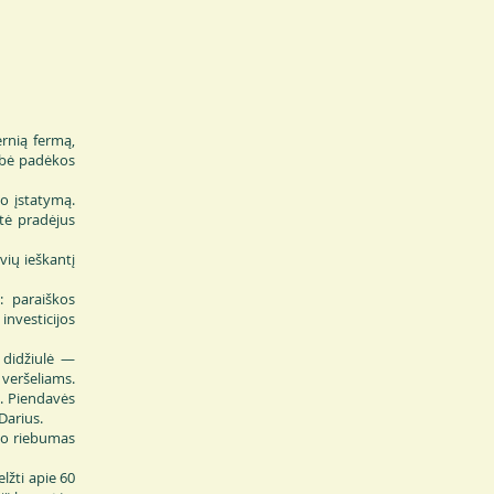
ernią fermą,
ybė padėkos
io įstatymą.
rtė pradėjus
vių ieškantį
: paraiškos
investicijos
 didžiulė —
veršeliams.
i. Piendavės
Darius.
Jo riebumas
lžti apie 60