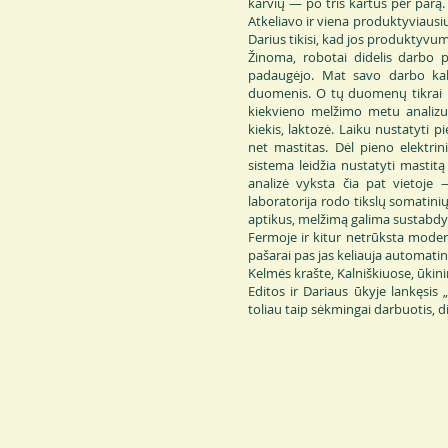
karvių — po tris kartus per parą.
Atkeliavo ir viena produktyviausių
Darius tikisi, kad jos produktyvum
Žinoma, robotai didelis darbo 
padaugėjo. Mat savo darbo kabi
duomenis. O tų duomenų tikrai n
kiekvieno melžimo metu analizu
kiekis, laktozė. Laiku nustatyti p
net mastitas. Dėl pieno elektri
sistema leidžia nustatyti mastitą 
analizė vyksta čia pat vietoje —
laboratorija rodo tikslų somatinių
aptikus, melžimą galima sustabdyti
Fermoje ir kitur netrūksta mode
pašarai pas jas keliauja automati
Kelmės krašte, Kalniškiuose, ūkini
Editos ir Dariaus ūkyje lankęsis
toliau taip sėkmingai darbuotis, 