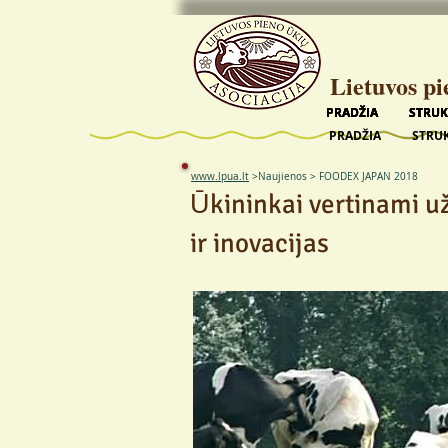
Lietuvos pi
PRADŽIA
PRADŽIA
PRADŽIA
PRADŽIA
PRADŽIA
STRU
STRU
STRU
STRU
STRU
PRADŽIA
STRU
www.lpua.lt
>
Naujienos >
FOODEX JAPAN 2018
Ūkininkai vertinami u
ir inovacijas