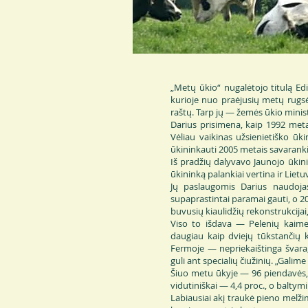
„Metų ūkio“ nugalėtojo titulą Ed
kurioje nuo praėjusių metų rugs
raštų. Tarp jų — žemės ūkio minis
Darius prisimena, kaip 1992 meta
Vėliau vaikinas užsienietiško ūki
ūkininkauti 2005 metais savaranki
Iš pradžių dalyvavo Jaunojo ūkin
ūkininką palankiai vertina ir Lie
Jų paslaugomis Darius naudojas
supaprastintai paramai gauti, o 2
buvusių kiaulidžių rekonstrukcijai,
Viso to išdava — Pelenių kaime
daugiau kaip dviejų tūkstančių k
Fermoje — nepriekaištinga švara,
guli ant specialių čiužinių. „Galim
Šiuo metu ūkyje — 96 piendavės, 
vidutiniškai — 4,4 proc., o balty
Labiausiai akį traukė pieno melžim