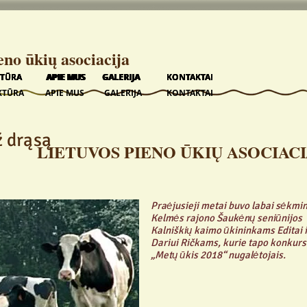
eno ūkių asociacija
KTŪRA
KTŪRA
KTŪRA
KTŪRA
KTŪRA
APIE MUS
APIE MUS
APIE MUS
APIE MUS
APIE MUS
GALERIJA
GALERIJA
GALERIJA
GALERIJA
GALERIJA
KONTAKTAI
KONTAKTAI
KONTAKTAI
KONTAKTAI
KONTAKTAI
KTŪRA
APIE MUS
GALERIJA
KONTAKTAI
ž drąsą
LIETUVOS PIENO ŪKIŲ ASOCIACI
Praėjusieji metai buvo labai sėkmin
Kelmės rajono Šaukėnų seniūnijos
Kalniškių kaimo ūkininkams Editai i
Dariui Ričkams, kurie tapo konkur
„Metų ūkis 2018“ nugalėtojais.