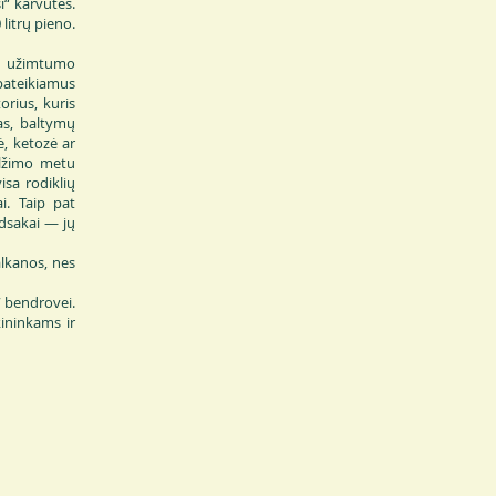
i“ karvutės.
litrų pieno.
et užimtumo
pateikiamus
rius, kuris
as, baltymų
ė, ketozė ar
elžimo metu
isa rodiklių
i. Taip pat
ėdsakai — jų
lkanos, nes
“ bendrovei.
kininkams ir