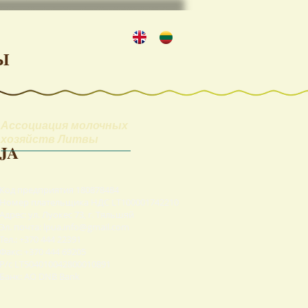
Ы
Ассоциация молочных
хозяйств Литвы
JA
Код предприятия 180878484
Номер плательщика НДС LT100001742210
Адрес: ул. Луокес 73, г. Тяльшяй
Эл. почта: lpua.info@gmail.com
Тел.: +370 444 22391
Факс: +370 444 69205
Р/с LT504010042800010891
Банк: АО DNB Bank