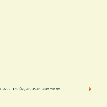
TUVOS PIENO ŪKIŲ ASOCIACIJA.
Sekite mus čia: