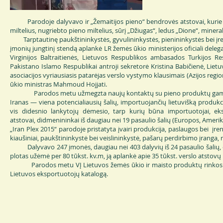
Parodoje dalyvavo ir „Žemaitijos pieno“ bendrovės atstovai, kurie pr
miltelius, nugriebto pieno miltelius, sūrį „Džiugas“, ledus „Dione“, mineral
Tarptautinę paukštininkystės, gyvulininkystės, pienininkystės bei įre
įmonių jungtinį stendą aplankė LR žemės ūkio ministerijos oficiali dele
Virginijos Baltraitienės, Lietuvos Respublikos ambasados Turkijos Re
Pakistano Islamo Respublikai antroji sekretorė Kristina Babičienė, Li
asociacijos vyriausiasis patarėjas verslo vystymo klausimais (Azijos regi
ūkio ministras Mahmoud Hojjati.
Parodos metu užmegzta naujų kontaktų su pieno produktų gamintoj
Iranas — viena potencialiausių šalių, importuojančių lietuvišką produkc
vis didesnio lankytojų dėmesio, tarp kurių būna importuotojai, eks
atstovai, didmenininkai iš daugiau nei 19 pasaulio šalių (Europos, Amerikos
„Iran Plex 2015“ parodoje pristatyta įvairi produkcija, paslaugos bei įr
kiaušiniai, paukštininkystė bei veislininkystė, pašarų perdirbimo įranga, 
Dalyvavo 247 įmonės, daugiau nei 403 dalyvių iš 24 pasaulio šalių, d
plotas užėmė per 80 tūkst. kv.m, ją aplankė apie 35 tūkst. verslo atstovų i
Parodos metu VĮ Lietuvos žemės ūkio ir maisto produktų rinkos re
Lietuvos eksportuotojų katalogą.