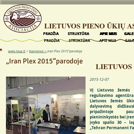
LIETUVOS PIENO ŪKIŲ A
PRADŽIA
PRADŽIA
PRADŽIA
PRADŽIA
PRADŽIA
STRUKTŪRA
STRUKTŪRA
STRUKTŪRA
STRUKTŪRA
STRUKTŪRA
APIE MUS
APIE MUS
APIE MUS
APIE MUS
APIE MUS
GALE
GALE
GALE
GALE
GALE
PRADŽIA
STRUKTŪRA
APIE MUS
GALE
www.lpua.lt
>
Naujienos >
„Iran Plex 2015“parodoje
„Iran Plex 2015“parodoje
LIETUVOS 
2015-12-07
VĮ Lietuvos žemės 
reguliavimo agentūra
Lietuvos žemės ūki
dalyvavimą didžiaus
pripažintoje paukš
pienininkystės bei įre
įvyko spalio 30 – l
„Tehran Permanent Fai