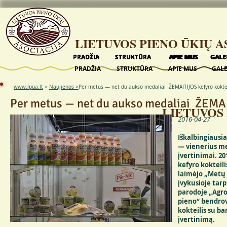
LIETUVOS PIENO ŪKIŲ A
PRADŽIA
PRADŽIA
PRADŽIA
PRADŽIA
PRADŽIA
STRUKTŪRA
STRUKTŪRA
STRUKTŪRA
STRUKTŪRA
STRUKTŪRA
APIE MUS
APIE MUS
APIE MUS
APIE MUS
APIE MUS
GALE
GALE
GALE
GALE
GALE
PRADŽIA
STRUKTŪRA
APIE MUS
GALE
www.lpua.lt
>
Naujienos >
Per metus — net du aukso medaliai ŽEMAITIJOS kefyro kokte
Per metus — net du aukso medaliai ŽEMAI
LIETUVOS 
2016-04-27
Iškalbingiausi
— vienerius me
įvertinimai. 20
kefyro kokteil
laimėjo „Metų 
įvykusioje tar
parodoje „Agro
pieno“ bendrov
kokteilis su b
įvertinimą.