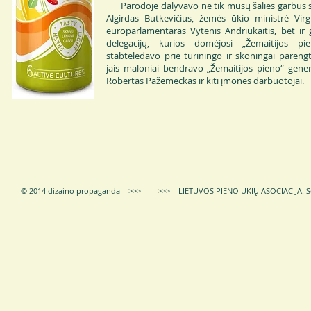
Parodoje dalyvavo ne tik mūsų šalies garbūs sv
Algirdas Butkevičius, žemės ūkio ministrė Virgin
europarlamentaras Vytenis Andriukaitis, bet ir
delegacijų, kurios domėjosi „Žemaitijos pie
stabtelėdavo prie turiningo ir skoningai pareng
jais maloniai bendravo „Žemaitijos pieno“ genera
Robertas Pažemeckas ir kiti įmonės darbuotojai.
© 2014 dizaino propaganda >>> >>> LIETUVOS PIENO ŪKIŲ ASOCIACIJA.
S