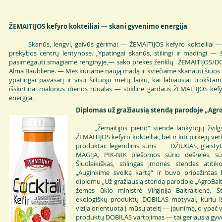
ŽEMAITIJOS kefyro kokteiliai — skani gyvenimo energija
Skanūs, lengvi, gaivūs gėrimai — ŽEMAITIJOS kefyro kokteiliai — p
prekybos centrų lentynose. „Ypatingai skanūs, stilingi ir madingi — š
pasimėgauti smagiame renginyje,— sako prekės ženklų ŽEMAITIJOS/DO
Alma Baublienė. — Mes kuriame naują madą ir kviečiame skanauti šiuos 
ypatingai pavasarį ir visu šiltuoju metų laiku, kai labiausiai trokšta
išskirtinai malonus dienos ritualas — stiklinė gardaus ŽEMAITIJOS kef
energija.
Diplomas už gražiausią stendą parodoje „Agro
„Žemaitijos pieno“ stende lankytojų žvilgsn
ŽEMAITIJOS kefyro kokteiliai, bet ir kiti pirkėjų v
produktai: legendinis sūris DŽIUGAS, glaistyti
MAGIJA, PIK-NIK plėšomos sūrio dešrelės, s
Šiuolaikiškas, stilingas įmonės stendas atit
„Auginkime sveiką kartą“ ir buvo pripažintas
diplomu „Už gražiausią stendą parodoje „AgroBalt 
žemės ūkio ministrė Virginija Baltraitienė.
ekologiškų produktų DOBILAS motyvai, kurių išs
vizija orientuota į mūsų ateitį — jaunimą, o ypač 
produktų DOBILAS vartojimas — tai geriausia gyve