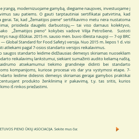
rangą, modernizuojame gamybą, diegiame naujoves, investuojame į
mus sau patiems. O gauti tarptautiniai sertifikatai patvirtina, kad
 gerai. Tai, kad „Žemaitijos piene“ sertifikavimo metu nėra nustatoma
inimai, prisideda daugelis darbuotojų,— tai viso darnaus kolektyvo,
sako „Žemaitijos pieno“ kokybės vadovė Vilija Petrošienė. Sustoti
antys nauji iššūkiai. 2015 m. sausio mėn. buvo išleista naujoji — 7-oji BRC
— Global Standard for Food Safety) versija. Nuo 2015 m. liepos 1 d. visi
 atliekami pagal 7-osios standarto versijos reikalavimus.
s standarto leidime didžiausias dėmesys skiriamas nuosekliam
ndarto reikalavimų lankstumui, siekiant sumažinti audito keliamą naštą,
skaidrumo atsekamumui tiekimo grandinėje didinti bei standarto
žoms kompanijoms, kuriose procesai vis dar yra vystymosi etape. 7-
ndarto leidime didesnis dėmesys skiriamas gerajai gamybos praktikai
ntuojant produkto ženklinimą ir pakavimą, t.y. tas sritis, kurios
imo iš rinkos priežastimi.
TUVOS PIENO ŪKIŲ ASOCIACIJA.
Sekite mus čia: