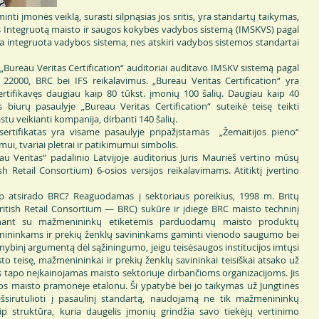
įmonės veiklą, surasti silpnąsias jos sritis, yra standartų taikymas,
nės Integruotą maisto ir saugos kokybės vadybos sistemą (IMSKVS) pagal
na integruota vadybos sistema, nes atskiri vadybos sistemos standartai
u Veritas Certification“ auditoriai auditavo IMSKV sistemą pagal
22000, BRC bei IFS reikalavimus. „Bureau Veritas Certification“ yra
 sertifikavęs daugiau kaip 80 tūkst. įmonių 100 šalių. Daugiau kaip 40
os biurų pasaulyje „Bureau Veritas Certification“ suteikė teisę teikti
stu veikianti kompanija, dirbanti 140 šalių.
ifikatas yra visame pasaulyje pripažįstamas „Žemaitijos pieno“
i, tvariai plėtrai ir patikimumui simbolis.
 Veritas“ padalinio Latvijoje auditorius Juris Mauriėš vertino mūsų
ish Retail Consortium) 6-osios versijos reikalavimams. Atitiktį įvertino
irado BRC? Reaguodamas į sektoriaus poreikius, 1998 m. Britų
tish Retail Consortium — BRC) sukūrė ir įdiegė BRC maisto techninį
rtinant su mažmenininkų etiketėmis parduodamų maisto produktų
enininkams ir prekių ženklų savininkams gaminti vienodo saugumo bei
ybinį argumentą dėl sąžiningumo, jeigu teisėsaugos institucijos imtųsi
o teisę, mažmenininkai ir prekių ženklų savininkai teisiškai atsako už
 tapo neįkainojamas maisto sektoriuje dirbančioms organizacijoms. Jis
kos maisto pramonėje etalonu. Ši ypatybė bei jo taikymas už Jungtinės
 išsirutulioti į pasaulinį standartą, naudojamą ne tik mažmenininkų
kaip struktūra, kuria daugelis įmonių grindžia savo tiekėjų vertinimo