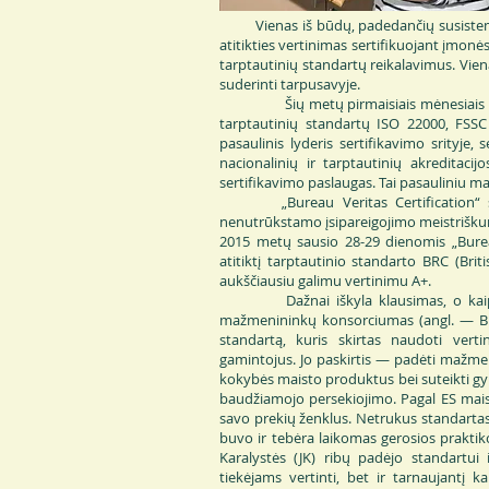
Vienas iš būdų, padedančių susisteminti 
atitikties vertinimas sertifikuojant įmo
tarptautinių standartų reikalavimus. Vie
suderinti tarpusavyje.
Šių metų pirmaisiais mėnesiais „Burea
tarptautinių standartų ISO 22000, FSSC 
pasaulinis lyderis sertifikavimo srityje,
nacionalinių ir tarptautinių akreditacij
sertifikavimo paslaugas. Tai pasauliniu ma
„Bureau Veritas Certification“ sert
nenutrūkstamo įsipareigojimo meistriškumu
2015 metų sausio 28-29 dienomis „Bureau
atitiktį tarptautinio standarto BRC (Brit
aukščiausiu galimu vertinimu A+.
Dažnai iškyla klausimas, o kaip ats
mažmenininkų konsorciumas (angl. — Bri
standartą, kuris skirtas naudoti ve
gamintojus. Jo paskirtis — padėti mažm
kokybės maisto produktus bei suteikti gyn
baudžiamojo persekiojimo. Pagal ES maist
savo prekių ženklus. Netrukus standartas
buvo ir tebėra laikomas gerosios prakti
Karalystės (JK) ribų padėjo standartui
tiekėjams vertinti, bet ir tarnaujantį 