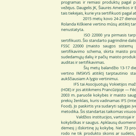
programas ir remiasi produktų pagal p
vežėjus. Daugelis JK, Šiaurės Amerikos ir
tais tiekėjais, kurie yra sertifikuoti pagal
2015 metų kovo 24-27 dienomis „Bure
Rolanda Kiškienė vertino mūsų atitiktį ta
nenustatyta.
ISO 22000 yra pirmasis tarptautinis
sertifikuoti. Šio standarto pagrindinė dal
FSSC 22000 (maisto saugos sistemų s
sertifikavimo schema, skirta maisto p
sudedamųjų dalių ir pačių maisto produ
auditas ir sertifikavimas.
Šių metų balandžio 13-17 dienomis „
vertino IMSKVS atitiktį tarptautinio st
aukščiausiam A lygio vertinimui.
IFS tai Asocijuotųjų Vokietijos mažm
(HDE) ir jos atitikmens Prancūzijoje — Fé
2003 m. paruošė kokybės ir maisto sa
prekių ženklais, kuris vadinamas IFS (Int
Food). Jo paskirtis yra sudaryti sąlygas į
metodika. Šis standartas taikomas visuo
Valdžios institucijos, vartotojai ir iš 
kokybiškas ir saugus. Apklausų duomenimi
dėmesį į išskirtinę jų kokybę. Net 73 pro
rodo ne tik produkto skonis ar sudėtis,