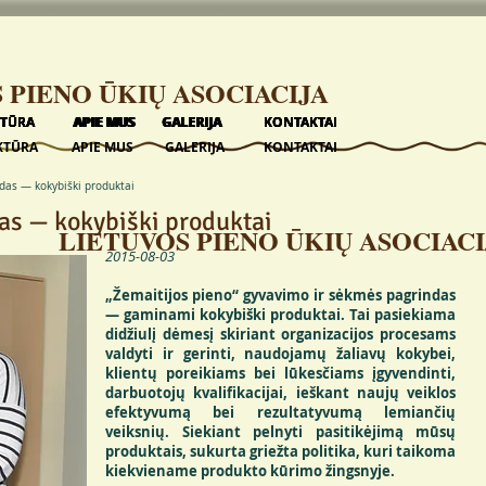
 PIENO ŪKIŲ ASOCIACIJA
KTŪRA
KTŪRA
KTŪRA
KTŪRA
KTŪRA
APIE MUS
APIE MUS
APIE MUS
APIE MUS
APIE MUS
GALERIJA
GALERIJA
GALERIJA
GALERIJA
GALERIJA
KONTAKTAI
KONTAKTAI
KONTAKTAI
KONTAKTAI
KONTAKTAI
KTŪRA
APIE MUS
GALERIJA
KONTAKTAI
das — kokybiški produktai
s — kokybiški produktai
LIETUVOS PIENO ŪKIŲ ASOCIACI
2015-08-03
„Žemaitijos pieno“ gyvavimo ir sėkmės pagrindas
— gaminami kokybiški produktai. Tai pasiekiama
didžiulį dėmesį skiriant organizacijos procesams
valdyti ir gerinti, naudojamų žaliavų kokybei,
klientų poreikiams bei lūkesčiams įgyvendinti,
darbuotojų kvalifikacijai, ieškant naujų veiklos
efektyvumą bei rezultatyvumą lemiančių
veiksnių. Siekiant pelnyti pasitikėjimą mūsų
produktais, sukurta griežta politika, kuri taikoma
kiekviename produkto kūrimo žingsnyje.