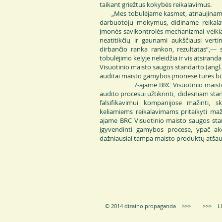
taikant griežtus kokybės reikalavimus.
„Mes tobulėjame kasmet, atnaujiname į
darbuotojų mokymus, didiname reikalavi
įmonės savikontrolės mechanizmai veikia
neatitikčių ir gaunami aukščiausi vert
dirbančio ranka rankon, rezultatas“,— 
tobulėjimo kelyje neleidžia ir vis atsirand
Visuotinio maisto saugos standarto (angl. 
auditai maisto gamybos įmonėse turės būti
7-ajame BRC Visuotinio maisto saugo
audito procesui užtikrinti, didesniam sta
falsifikavimui kompanijose mažinti, 
keliamiems reikalavimams pritaikyti ma
ajame BRC Visuotinio maisto saugos sta
įgyvendinti gamybos procese, ypač akce
dažniausiai tampa maisto produktų atšauk
© 2014 dizaino propaganda >>> >>> LIE