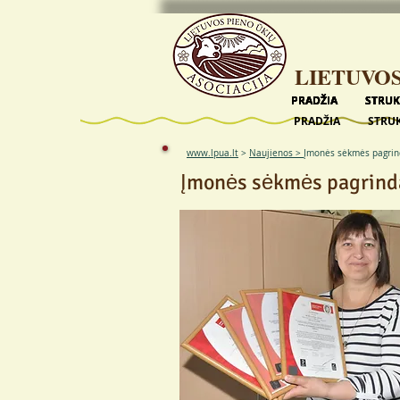
LIETUVOS
PRADŽIA
PRADŽIA
PRADŽIA
PRADŽIA
PRADŽIA
STRU
STRU
STRU
STRU
STRU
PRADŽIA
STRU
www.lpua.lt
>
Naujienos >
Įmonės sėkmės pagrin
Įmonės sėkmės pagrinda