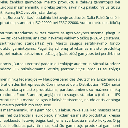
rekių ženklus gamyboje, maisto produktų ir žaliavų gamintojus bei
 Europos mažmenininkų ir prekių ženklų savininkų palaiko ryšius tik su
 atitinkamą BRC visuotinį standartą.
au Veritas“ padalinio Lietuvoje auditorės Dalia Pakėtūrienė ir
rptautinių standartų ISO 22000 bei FSSC 22000. Audito metu neatitikčių
 standartas, skirtas maisto saugos vadybos sistemai įdiegti ir
is — Rizikos veiksnių analizės ir svarbių valdymo taškų (RVASVT) sistema.
ertifikavimo standartas) yra Maisto saugos sertifikavimo fondo
roduktų gamintojams. Pagal šią schemą atliekamas maisto produktų
ktų bei maisto pakavimo medžiagų (pakuotės) gamybos bei perdirbimo
Bureau Veritas“ padalinio Lenkijoje auditorius Michal Kundzicz
andarto IFS reikalavimams. Atitiktį įvertino 95,58 proc. O tai tolygu
enininkų federacijos — Hauptverband des Deutschen Einzelhandels
dération des Entreprises du Commerce et de la Distribution (FCD) nariai
ugos standartą maisto produktams, parduodamiems su mažmenininkų
ernational Food Standard, angl.) maisto saugos standartu (toliau — IFS
vertinti tiekėjų maisto saugos ir kokybės sistemas, naudojantis vieninga
se maisto perdirbimo etapuose.
mažmenininkų, ir iš gamintojų vis labiau reikalauja, kad maistas būtų
s, net du trečdaliai europiečių, rinkdamiesi maisto produktus, kreipia
c. apklaustų lietuvių teigia, kad jiems svarbiausia maisto kokybė. O ją
 bet ir oficialus patvirtinimas, kad šio gamintojo produktai gaminami