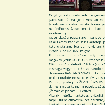
Renginys, kaip visada, sulaukė gausaus
įvairių šalių. „Žemaitijos pienas“ jau tra
Įspūdingas stendas traukte traukė pra
nuoširdžiomis šypsenomis bei kvietė p
asortimentą.
Mūsų lūkesčiai pasitvirtino — sūris DŽIUG
Džiaugiamės, kad šios šalies vartotojai p
keturių skirtingų brandų, ne vienam t
kietojo sūrio DŽIUGAS kokybė.
Parodos metu pristatėme glaistytus varš
mėgavosi įvairiausių kultūrų žmonės iš s
Plėšomos sūrio dešrelės PIK NIK (visų rū
ir smagia valgymo technika. Parodoje 
dešrelėmis RAMBYNO SNACK, pikantiška
paliko įspūdį dėl netradicinės išvaizdos ir
Parodoje pristatytas ŽEMAITIŠKAS KAST
dėmesį į mūsų kulinarinį paveldą. Dži
„Žemaitijos pienas“ — Lietuva!
Visąlaik netrūko lankytojų, didžiulia
tarpkultūrinė atmosfera, bet ir skambė
įvertinimų, pagyrų, padėkų bei nuošird