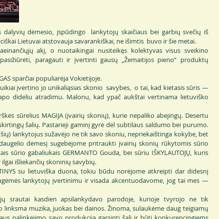
 dalyvių dėmesio, įspūdingo lankytojų skaičiaus bei garbių svečių iš
diciškai Lietuvai atstovauja savarankiškai, ne išimtis buvo ir šie metai.
einančiųjų akį, o nuotaikingai nusiteikęs kolektyvas visus sveikino
asižiūrėti, paragauti ir įvertinti gausų „Žemaitijos pieno“ produktų
AS sparčiai populiarėja Vokietijoje.
uikiai įvertino jo unikaliąsias skonio savybes, o tai, kad kietasis sūris —
apo dideliu atradimu. Malonu, kad ypač aukštai vertinama lietuviško
kės sūrelius MAGIJA (įvairių skonių), kurie nepaliko abejingų. Desertu
kirtingų šalių. Pastarieji gaminį gyrė dėl subtilaus saldumo bei purumo.
šių) lankytojus sužavėjo ne tik savo skoniu, nepriekaištinga kokybe, bet
daugelio dėmesį sugebėjome pritraukti įvairių skonių rūkytomis sūrio
is sūrio gabaliukais GERMANTO Gouda, bei sūriu IŠKYLAUTOJŲ, kuris
 ilgai išliekančių skoninių savybių.
INYS su lietuviška duona, tokiu būdu norėjome atkreipti dar didesnį
augėmės lankytojų įvertinimu ir visada akcentuodavome, jog tai mes —
i jų srautai kasdien apsilankydavo parodoje, kurioje tvyrojo ne tik
jo linksma muzika, juokas bei dainos. Žinoma, sulaukėme daug teigiamų
aus palinkėjimo savo produkcija garsinti šalį ir būti konkurencingiems