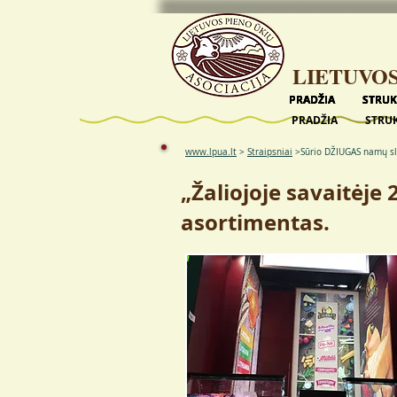
LIETUVOS
PRADŽIA
PRADŽIA
PRADŽIA
PRADŽIA
PRADŽIA
STRU
STRU
STRU
STRU
STRU
PRADŽIA
STRU
www.lpua.lt
>
Straipsniai
>
Sūrio DŽIUGAS namų sl
„Žaliojoje savaitėje
asortimentas.