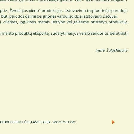
 prie „Žemaitijos pieno“ produkcijos atstovavimo tarptautinėje parodoje
me būti parodos dalimi bei įmonės vardu išdidžiai atstovauti Lietuvai.
iliamės, jog kitais metais Berlyne vėl galėsime pristatyti produkciją
i maisto produktų eksportą, sudaryti naujus verslo sandorius bei atrasti
Indrė Šaluchinaitė
TUVOS PIENO ŪKIŲ ASOCIACIJA.
Sekite mus čia: