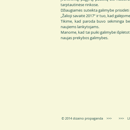
tarptautinėse rinkose.
Džiaugiamės suteikta galimybe prisidėti
„Žalioji savaitė 2017“ ir tuo, kad galėjo
Tikime, kad paroda buvo sėkminga bei v
naujiems lankytojams.
Manome, kad tai puiki galimybė išplėtot
naujas prekybos galimybes.
© 2014 dizaino propaganda >>> >>> LIE