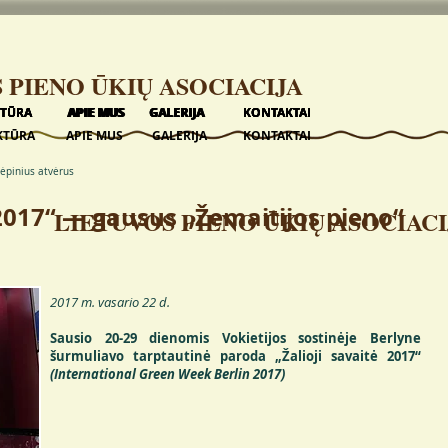
 PIENO ŪKIŲ ASOCIACIJA
KTŪRA
KTŪRA
KTŪRA
KTŪRA
KTŪRA
APIE MUS
APIE MUS
APIE MUS
APIE MUS
APIE MUS
GALERIJA
GALERIJA
GALERIJA
GALERIJA
GALERIJA
KONTAKTAI
KONTAKTAI
KONTAKTAI
KONTAKTAI
KONTAKTAI
KTŪRA
APIE MUS
GALERIJA
KONTAKTAI
ėpinius atvėrus
 2017“ — gausus „Žemaitijos pieno“
LIETUVOS PIENO ŪKIŲ ASOCIACI
2017 m. vasario 22 d.
Sausio 20-29 dienomis Vokietijos sostinėje Berlyne
šurmuliavo tarptautinė paroda „Žalioji savaitė 2017“
(International Green Week Berlin 2017)