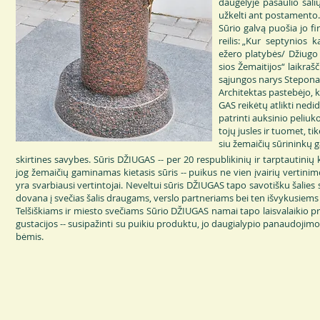
dau­ge­ly­je pa­sau­lio ša­li
už­kel­ti ant pos­ta­men­to.
Sū­rio gal­vą puo­šia jo fir
rei­lis: „Kur sep­ty­nios ka
eže­ro pla­ty­bės/ Džiu­go 
sios Že­mai­ti­jos“ laik­raš­
są­jun­gos na­rys Ste­po­nas
Ar­chi­tek­tas pas­te­bė­jo,
GAS rei­kė­tų at­lik­ti ne­di­
patrin­ti auk­si­nio pe­liu
to­jų jus­les ir tuo­met, ti­k
siu že­mai­čių sū­ri­nin­kų g
skirti­nes sa­vy­bes. Sū­ris DŽIU­GAS -- per 20 res­pub­li­ki­nių ir tarp­tau­ti­nių k
jog že­mai­čių ga­mi­na­mas kie­ta­sis sū­ris -- pui­kus ne vien įvai­rių ver­ti­ni­m
yra svar­biau­si ver­tin­to­jai. Ne­vel­tui sū­ris DŽIU­GAS ta­po sa­vo­tiš­ku ša­lie
do­va­na į sve­čias ša­lis drau­gams, vers­lo part­ne­riams bei ten iš­vy­ku­siems 
Tel­šiš­kiams ir mies­to sve­čiams Sū­rio DŽIU­GAS na­mai ta­po lais­va­lai­kio pra­l
gus­ta­ci­jos -- su­si­pa­žin­ti su pui­kiu pro­duk­tu, jo dau­gia­ly­pio pa­nau­do­ji­mo
bė­mis.