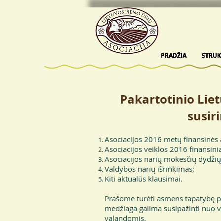
PRADŽIA
PRADŽIA
PRADŽIA
PRADŽIA
PRADŽIA
STRU
STRU
STRU
STRU
STRU
Pakartotinio Liet
susi
Asociacijos 2016 metų finansinės 
Asociacijos veiklos 2016 finansinia
Asociacijos narių mokesčių dydžių
Valdybos narių išrinkimas;
Kiti aktualūs klausimai.
Prašome turėti asmens tapatybę p
medžiaga galima susipažinti nuo va
valandomis.