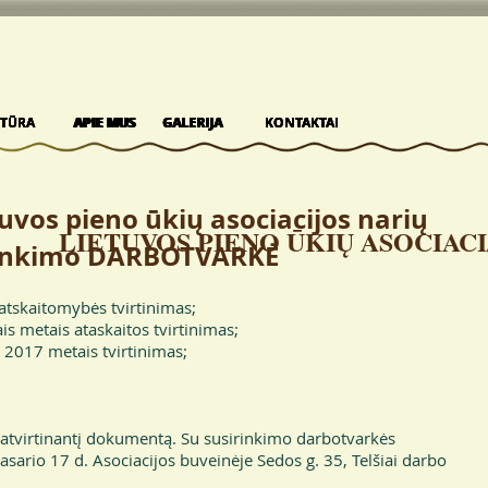
KTŪRA
KTŪRA
KTŪRA
KTŪRA
KTŪRA
APIE MUS
APIE MUS
APIE MUS
APIE MUS
APIE MUS
GALERIJA
GALERIJA
GALERIJA
GALERIJA
GALERIJA
KONTAKTAI
KONTAKTAI
KONTAKTAI
KONTAKTAI
KONTAKTAI
uvos pieno ūkių asociacijos narių
LIETUVOS PIENO ŪKIŲ ASOCIACI
rinkimo DARBOTVARKĖ
atskaitomybės tvirtinimas;
is metais ataskaitos tvirtinimas;
 2017 metais tvirtinimas;
atvirtinantį dokumentą. Su susirinkimo darbotvarkės
sario 17 d. Asociacijos buveinėje Sedos g. 35, Telšiai darbo