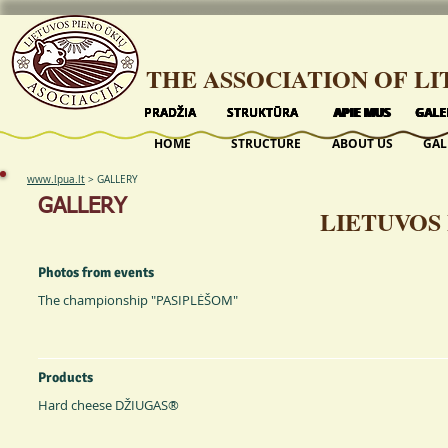
THE ASSOCIATION OF L
PRADŽIA
PRADŽIA
PRADŽIA
PRADŽIA
PRADŽIA
STRUKTŪRA
STRUKTŪRA
STRUKTŪRA
STRUKTŪRA
STRUKTŪRA
APIE MUS
APIE MUS
APIE MUS
APIE MUS
APIE MUS
GALE
GALE
GALE
GALE
GALE
HOME
STRUCTURE
ABOUT US
GAL
www.lpua.lt
>
GALLERY
GALLERY
LIETUVOS 
Photos from events
The championship "PASIPLĖŠOM"
Products
Hard cheese DŽIUGAS®